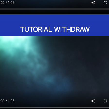
TUTORIAL WITHDRAW