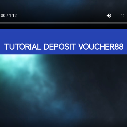
TUTORIAL DEPOSIT VOUCHER88