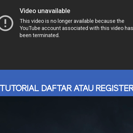
TUTORIAL DAFTAR ATAU REGISTE