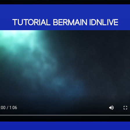
TUTORIAL BERMAIN IDNLIVE