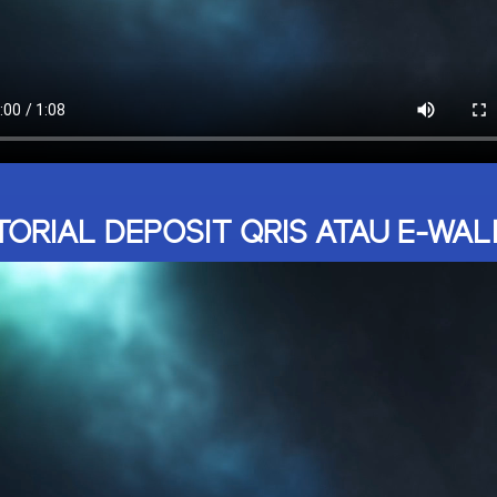
ORIAL DEPOSIT QRIS ATAU E-WA