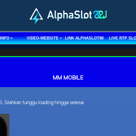
INFO
VIDEO-WEBSITE
LINK ALPHASLOT88
LIVE RTP SL
MM MOBILE
S. Silahkan tunggu loading hingga selesai