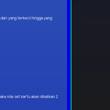
 dari yang terkecil hingga yang
ka nilai set kartu akan dikalikan 2