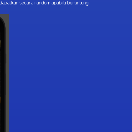
idapatkan secara random apabila beruntung