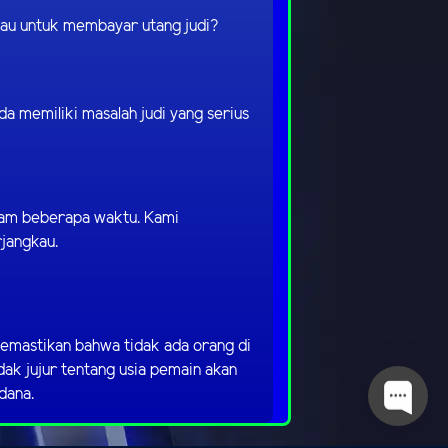
tau untuk membayar utang judi?
 memiliki masalah judi yang serius
alam beberapa waktu. Kami
jangkau.
emastikan bahwa tidak ada orang di
dak jujur tentang usia pemain akan
dana.