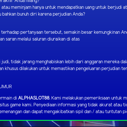
erakhir Anda hilang?
 atau meminjam hanya untuk mendapatkan uang untuk berjudi a
 bahkan bunuh diri karena perjudian Anda?
terhadap pertanyaan tersebut, semakin besar kemungkinan Anda
n saran melalui saluran diuraikan di atas
 judi, tidak jarang menghabiskan lebih dari anggaran mereka d
 khusus dilakukan untuk memastikan pengeluaran perjudian ter
 UMUR
ermain di
ALPHASLOT88
. Kami melakukan pemeriksaan untuk m
itus game kami. Penyediaan informasi yang tidak akurat atau ti
menangan dan dapat mengakibatkan sipil dan / atau tuntutan pi