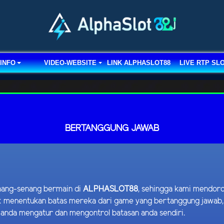
INFO
VIDEO-WEBSITE
LINK ALPHASLOT88
LIVE RTP SL
BERTANGGUNG JAWAB
nang-senang bermain di
ALPHASLOT88
, sehingga kami mendor
k menentukan batas mereka dari game yang bertanggung jawab
nda mengatur dan mengontrol batasan anda sendiri.