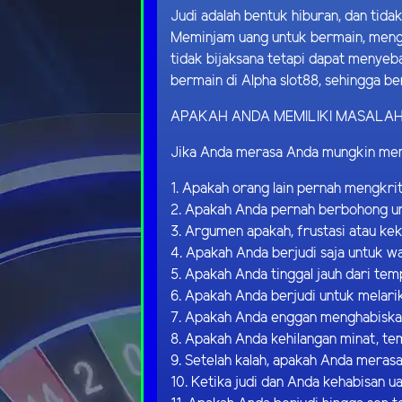
Judi adalah bentuk hiburan, dan tid
Meminjam uang untuk bermain, mengha
tidak bijaksana tetapi dapat menyeb
bermain di Alpha slot88, sehingga 
APAKAH ANDA MEMILIKI MASALAH
Jika Anda merasa Anda mungkin memi
1. Apakah orang lain pernah mengkri
2. Apakah Anda pernah berbohong unt
3. Argumen apakah, frustasi atau k
4. Apakah Anda berjudi saja untuk w
5. Apakah Anda tinggal jauh dari temp
6. Apakah Anda berjudi untuk melari
7. Apakah Anda enggan menghabiskan '
8. Apakah Anda kehilangan minat, tem
9. Setelah kalah, apakah Anda mera
10. Ketika judi dan Anda kehabisan u